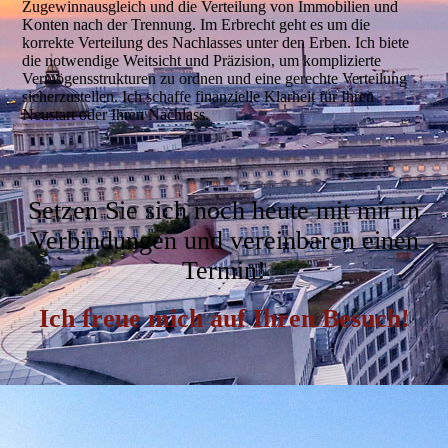
Zugewinnausgleich und die Verteilung von Immobilien und
Konten nach der Trennung. Im Erbrecht geht es um die
korrekte Verteilung des Nachlasses unter den Erben. Ich biete
die notwendige Weitsicht und Präzision, um komplizierte
Vermögensstrukturen zu ordnen und eine gerechte Verteilung
sicherzustellen. Ich schaffe finanzielle Klarheit für Ihren
Neustart oder Ihren Nachlass.
Setzen Sie sich noch heute mit mir in
Verbindungen und vereinbaren einen
Termin!
Ich freue mich auf Ihren Besuch!