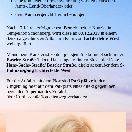
eine kompetente Prozessvertretung vor den deutschen
Amts-, Land-Oberlandes- oder
dem Kammergericht Berlin benötigen.
Nach 17 Jahren erfolgreichem Betrieb meiner Kanzlei in
Tempelhof-Schöneberg, wird diese ab
03.12.2018
in einem
denkmalgeschützten Altbau im Kern von
Lichterfelde-West
weitergeführt.
Meine neue Kanzlei ist zentral gelegen. Sie befindet sich in der
Baseler Straße 1
. Den Hauseingang finden Sie an der
Ecke
Hans-Sachs-Straße/ Baseler Straße
, direkt gegenüber dem
S-
Bahnausgang Lichterfelde-West
.
Für die Anfahrt mit dem Pkw sind
Parkplätze
in der
Umgebung oder auf dem Parkplatz eines direkt gegenüber
liegenden Supermarktes Zufahrt
über Curtiusstraße/Kadettenweg vorhanden.