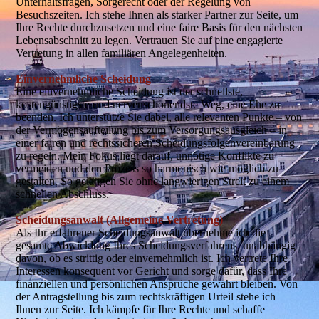
Unterhaltsfragen, Sorgerecht oder der Regelung von
Besuchszeiten. Ich stehe Ihnen als starker Partner zur Seite, um
Ihre Rechte durchzusetzen und eine faire Basis für den nächsten
Lebensabschnitt zu legen. Vertrauen Sie auf eine engagierte
Vertretung in allen familiären Angelegenheiten.
Einvernehmliche Scheidung
Eine einvernehmliche Scheidung ist der schnellste,
kostengünstigste und nervenschonendste Weg, eine Ehe zu
beenden. Ich unterstütze Sie dabei, alle relevanten Punkte – von
der Vermögensaufteilung bis zum Versorgungsausgleich – in
einer fairen und rechtssicheren Scheidungsfolgenvereinbarung
zu regeln. Mein Fokus liegt darauf, unnötige Konflikte zu
vermeiden und den Prozess so harmonisch wie möglich zu
gestalten. So gelangen Sie ohne langwierigen Streit zu einem
schnellen Abschluss.
Scheidungsanwalt (Allgemeine Vertretung)
Als Ihr erfahrener Scheidungsanwalt übernehme ich die
gesamte Abwicklung Ihres Scheidungsverfahrens, unabhängig
davon, ob es strittig oder einvernehmlich ist. Ich vertrete Ihre
Interessen konsequent vor Gericht und sorge dafür, dass Ihre
finanziellen und persönlichen Ansprüche gewahrt bleiben. Von
der Antragstellung bis zum rechtskräftigen Urteil stehe ich
Ihnen zur Seite. Ich kämpfe für Ihre Rechte und schaffe