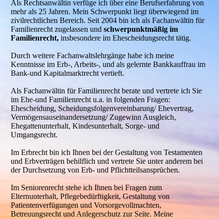
Als Rechtsanwältin verfüge ich über eine Berufserfahrung von
mehr als 25 Jahren. Mein Schwerpunkt liegt überwiegend im
zivilrechtlichen Bereich. Seit 2004 bin ich als Fachanwältin für
Familienrecht zugelassen und
schwerpunktmäßig im
Familienrecht,
insbesondere im Ehescheidungsrecht
tätig.
Durch weitere Fachanwaltslehrgänge habe ich meine
Kenntnisse im Erb-, Arbeits-, und als gelernte Bankkauffrau im
Bank-und Kapitalmarktrecht vertieft.
Als Fachanwältin für Familienrecht berate und vertrete ich Sie
im Ehe-und Familienrecht u.a. in folgenden Fragen:
Ehescheidung, Scheidungsfolgenvereinbarung/ Ehevertrag,
Vermögensauseinandersetzung/ Zugewinn Ausgleich,
Ehegattenunterhalt, Kindesunterhalt, Sorge- und
Umgangsrecht.
Im Erbrecht bin ich Ihnen bei der Gestaltung von Testamenten
und Erbverträgen behilflich und vertrete Sie unter anderem bei
der Durchsetzung von Erb- und Pflichtteilsansprüchen.
Im Seniorenrecht stehe ich Ihnen bei Fragen zum
Elternunterhalt, Pflegebedürftigkeit, Gestaltung von
Patientenverfügungen und Vorsorgevollmachten,
Betreuungsrecht und Anlegerschutz zur Seite. Meine