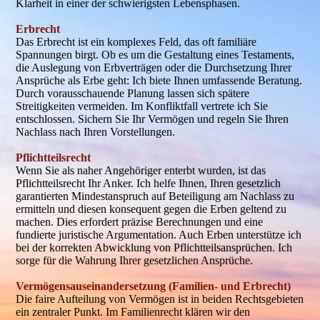
Klarheit in einer der schwierigsten Lebensphasen.
Erbrecht
Das Erbrecht ist ein komplexes Feld, das oft familiäre
Spannungen birgt. Ob es um die Gestaltung eines Testaments,
die Auslegung von Erbverträgen oder die Durchsetzung Ihrer
Ansprüche als Erbe geht: Ich biete Ihnen umfassende Beratung.
Durch vorausschauende Planung lassen sich spätere
Streitigkeiten vermeiden. Im Konfliktfall vertrete ich Sie
entschlossen. Sichern Sie Ihr Vermögen und regeln Sie Ihren
Nachlass nach Ihren Vorstellungen.
Pflichtteilsrecht
Wenn Sie als naher Angehöriger enterbt wurden, ist das
Pflichtteilsrecht Ihr Anker. Ich helfe Ihnen, Ihren gesetzlich
garantierten Mindestanspruch auf Beteiligung am Nachlass zu
ermitteln und diesen konsequent gegen die Erben geltend zu
machen. Dies erfordert präzise Berechnungen und eine
fundierte juristische Argumentation. Auch Erben unterstütze ich
bei der korrekten Abwicklung von Pflichtteilsansprüchen. Ich
sorge für die Wahrung Ihrer gesetzlichen Ansprüche.
Vermögensauseinandersetzung (Familien- und Erbrecht)
Die faire Aufteilung von Vermögen ist in beiden Rechtsgebieten
ein zentraler Punkt. Im Familienrecht klären wir den