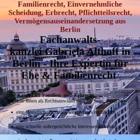
Familienrecht, Einvernehmliche
Scheidung, Erbrecht, Pflichtteilsrecht,
Vermögensauseinandersetzung aus
Berlin
Fachanwalts­
kanzlei
Gabriela Althoff in
Berlin - Ihre Expertin für
Ehe & Familienrecht
Ihre Kanzlei für Fa­milien- und Erbrecht
Ich stehe Ihnen als Rechtsanwältin gern zur Seite, wenn Sie
eine freundliche Beratung wegen eines rechtlichen
Problems suchen.
eine schnelle außergerichtliche Interessenvertretung
wünschen.