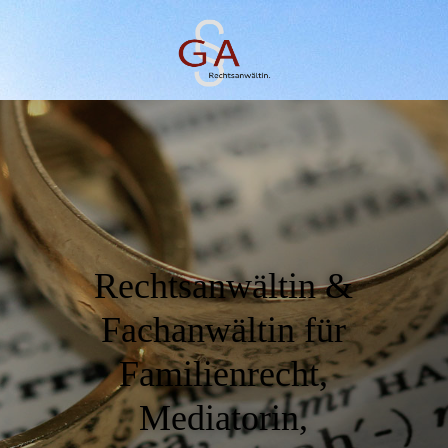
Rechtsanwältin &
Fachanwältin für
Familienrecht,
Mediatorin,