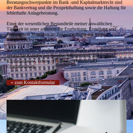
Beratungsschwerpunkte im Bank -und Kapitalmarktrecht sind
der Bankvertrag und die Prospekthaftung sowie die Haftung für
fehlerhafte Anlageberatung.
Einer der wesentlichen Bestandteile meiner anwaltlichen
Tätigkeit ist unter anderem die Erarbeitung, Erstellung und
Prüfung von Verträgen im Zusammenhang mit meinen
Tätigkeitsschwerpunkten.
Natürlich helfen wir allen Berlinern, liegen aber besonders
zentral für Kunden aus Steglitz, Wilmersdorf, Zehlendorf,
Kleinmachnow, Teltow, Friedenau, Dahlem und
Charlottenburg.
» zum Kontaktformular