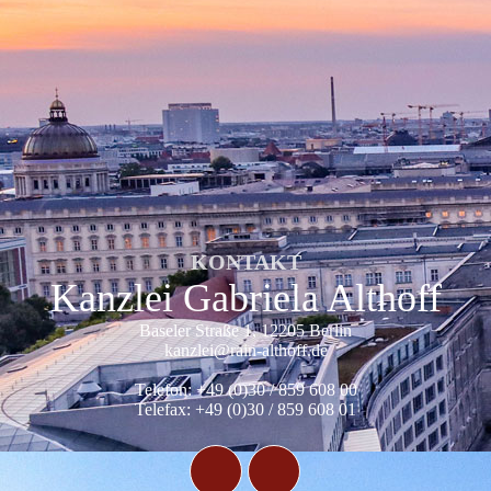
KONTAKT
Kanzlei Gabriela Althoff
Baseler Straße 1, 12205 Berlin
kanzlei@rain-althoff.de
Telefon: +49 (0)30 / 859 608 00
Telefax: +49 (0)30 / 859 608 01