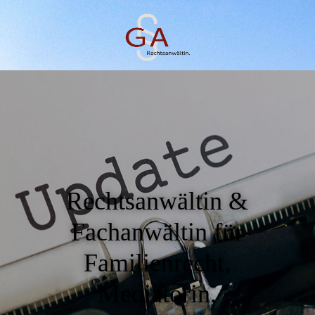
Rechtsanwältin &
Fachanwältin für
Familienrecht,
Mediatorin,