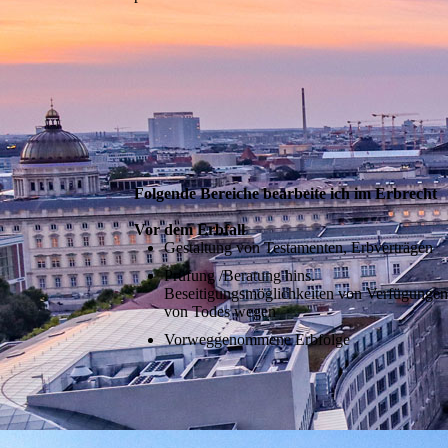
Folgende Bereiche be­arbeite ich im Erbrecht
Vor dem Erbfall
Gestaltung von Testamenten, Erbverträgen
Prüfung /Beratung hins.
Beseitigungsmöglichkeiten von Verfügunge
von Todes wegen
Vorweggenommene Erbfolge