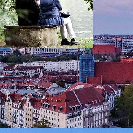
Erbauseinandersetzungen
Geltendmachung des erbrechtlichen
Auskunftsanspruchs
Durchsetzung von Erb- und
Pflichtteilsansprüchen (Spezialgebiet)