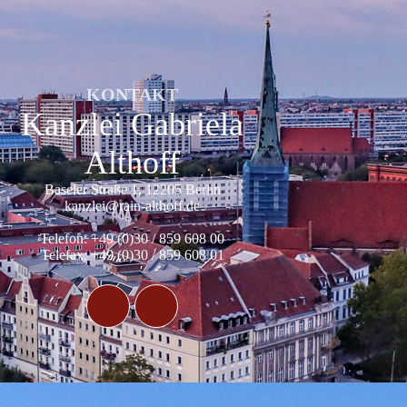
KONTAKT
Kanzlei Gabriela
Althoff
Baseler Straße 1, 12205 Berlin
kanzlei@rain-althoff.de
Telefon: +49 (0)30 / 859 608 00
Telefax: +49 (0)30 / 859 608 01