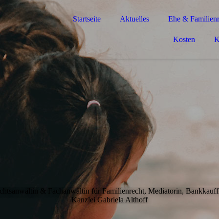
Startseite
Aktuelles
Ehe & Familienr
Kosten
K
chtsanwältin & Fachanwältin für Familienrecht, Mediatorin, Bankkauff
Kanzlei Gabriela Althoff