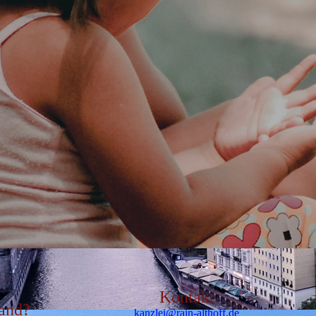
Kontakt
tand?
kanzlei@rain-althoff.de