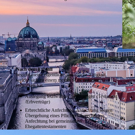
Nach dem Erbfall
beginnt meine eigentliche anwaltliche Tätigkeit,
welche sich zu einem meiner Schwerpunkte
entwickelt hat.
n
Auslegung letztwilliger Verfügungen (Testament
/Erbverträge)
Erbrechtliche Anfechtung, Anfechtung wegen
Übergehung eines Pflichtteilsberechtigten,
Anfechtung bei gemeinsamen
Ehegattentestamenten